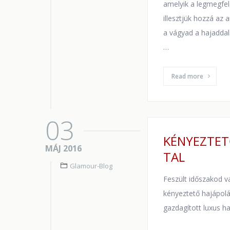
amelyik a legmegfe
illesztjük hozzá az
a vágyad a hajaddal
…
Read more
03
KÉNYEZTET
MÁJ 2016
TAL
Glamour-Blog
Feszült időszakod v
kényeztető hajápolá
gazdagított luxus h