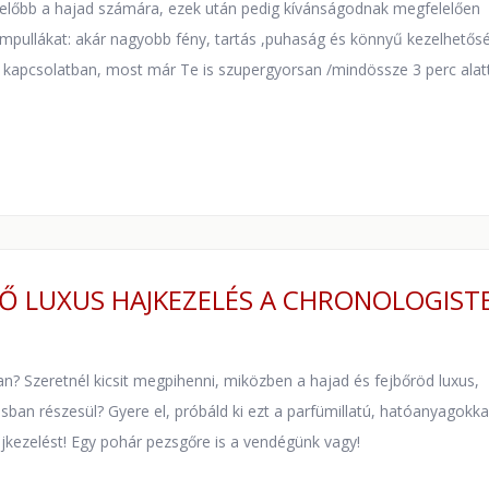
lelőbb a hajad számára, ezek után pedig kívánságodnak megfelelően
 ampullákat: akár nagyobb fény, tartás ,puhaság és könnyű kezelhetős
 kapcsolatban, most már Te is szupergyorsan /mindössze 3 perc alatt!
Ő LUXUS HAJKEZELÉS A CHRONOLOGISTE
an? Szeretnél kicsit megpihenni, miközben a hajad és fejbőröd luxus,
sban részesül? Gyere el, próbáld ki ezt a parfümillatú, hatóanyagokka
ajkezelést! Egy pohár pezsgőre is a vendégünk vagy!