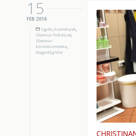
15
FEB 2016
Egyéb
,
Események
,
Glamour-fodrászat
,
Glamour-
körömkozmetika
,
Nagyvilág hírei
CHRISTINAN