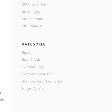
2017. november
2016. május
2016. március
2016. február
KATEGÓRIA
Egyéb
Események
Glamour-Blog
Glamour-fodrászat
Glamour-körömkozmetika
Nagyvilág hírei
s
tek