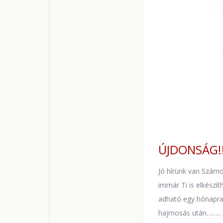
ÚJDONSÁG!!
Jó hírünk van Számo
immár Ti is elkészí
adható egy hónapra
hajmosás után…….. 