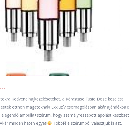
!!
tokra Kedvenc hajkezeléseteket, a Kèrastase Fusio Dose kezelést
thetitek otthon magatoknak! Exkluzív csomagolásban akár ajándékba i
 elegendő ampulla+szérum, hogy személyreszabott ápolást készítse
Akár minden héten egyet!
Többféle szérumból választjuk ki azt,