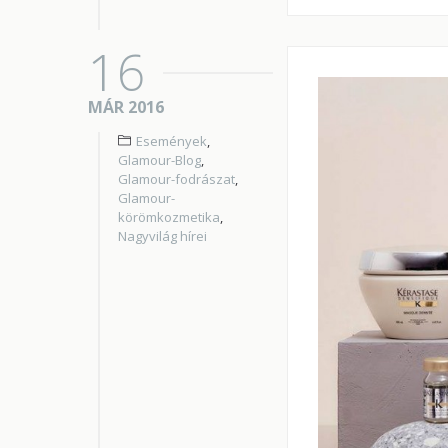
16
MÁR 2016
Események
,
Glamour-Blog
,
Glamour-fodrászat
,
Glamour-
körömkozmetika
,
Nagyvilág hírei