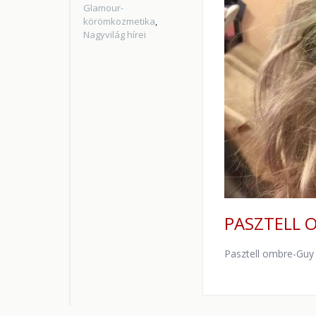
Glamour-
körömkozmetika
,
Nagyvilág hírei
PASZTELL 
Pasztell ombre-Guy