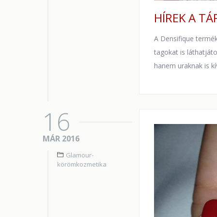
HÍREK A TÁ
A Densifique termék
tagokat is láthatjá
hanem uraknak is kív
16
MÁR 2016
Glamour-
körömkozmetika