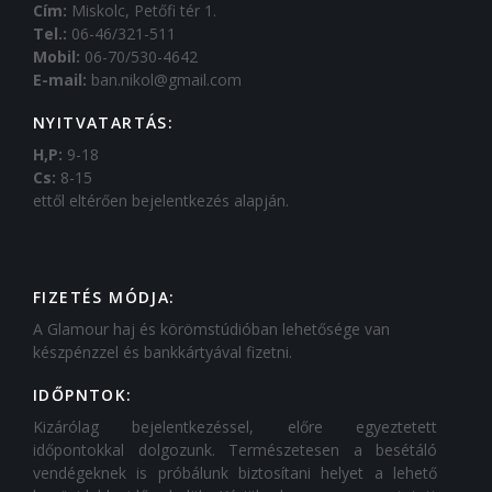
Cím:
Miskolc, Petőfi tér 1.
Tel.:
06-46/321-511
Mobil:
06-70/530-4642
E-mail:
ban.nikol@gmail.com
NYITVATARTÁS:
H,P:
9-18
Cs:
8-15
ettől eltérően bejelentkezés alapján.
FIZETÉS MÓDJA:
A Glamour haj és körömstúdióban lehetősége van
készpénzzel és bankkártyával fizetni.
IDŐPNTOK:
Kizárólag bejelentkezéssel, előre egyeztetett
időpontokkal dolgozunk. Természetesen a besétáló
vendégeknek is próbálunk biztosítani helyet a lehető