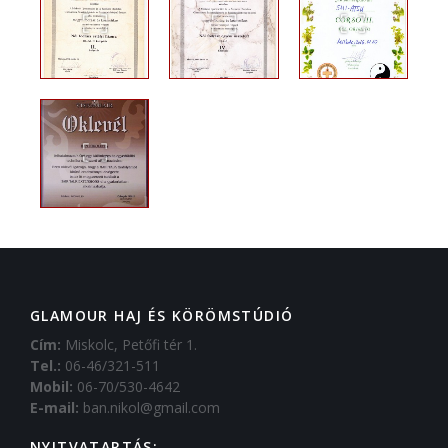
GLAMOUR HAJ ÉS KÖRÖMSTÚDIÓ
Cím:
Miskolc, Petőfi tér 1.
Tel.:
06-46/321-511
Mobil:
06-70/530-4642
E-mail:
ban.nikol@gmail.com
NYITVATARTÁS: