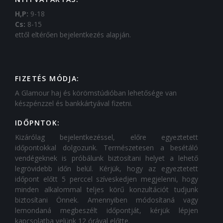
H,P:
9-18
Cs:
8-15
ettől eltérően bejelentkezés alapján.
FIZETÉS MÓDJA:
A Glamour haj és körömstúdióban lehetősége van
készpénzzel és bankkártyával fizetni.
IDŐPNTOK:
Kizárólag bejelentkezéssel, előre egyeztetett
időpontokkal dolgozunk. Természetesen a besétáló
vendégeknek is próbálunk biztosítani helyet a lehető
legrövidebb időn belül. Kérjük, hogy az egyeztetett
időpont előtt 5 perccel szíveskedjen megjelenni, hogy
minden alkalommal teljes körű konzultációt tudjunk
biztosítani Önnek. Amennyiben módosítaná vagy
lemondaná megbeszélt időpontját, kérjük lépjen
kapcsolatba velünk 12 órával előtte.