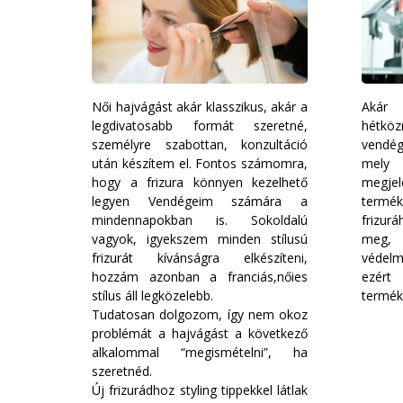
Női hajvágást akár klasszikus, akár a
Akár 
legdivatosabb formát szeretné,
hétköz
személyre szabottan, konzultáció
vendég
után készítem el. Fontos számomra,
mely
hogy a frizura könnyen kezelhető
megj
legyen Vendégeim számára a
termé
mindennapokban is. Sokoldalú
frizur
vagyok, igyekszem minden stílusú
meg,
frizurát kívánságra elkészíteni,
védel
hozzám azonban a franciás,nőies
ezért
stílus áll legközelebb.
termék
Tudatosan dolgozom, így nem okoz
problémát a hajvágást a következő
alkalommal “megismételni”, ha
szeretnéd.
Új frizurádhoz styling tippekkel látlak