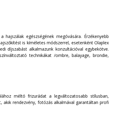
ben a hajszálak egészségének megóvására. Érzékenyebb
jszőkítést is kíméletes módszerrel, esetenként Olaplex
edi díjszabást alkalmazunk konzultációval egybekötve.
színváltoztató technikákat /ombre, balayage, brondie,
lához méltó frizurádat a legváltozatosabb stílusban,
 akik rendezvény, fotózás alkalmával garantáltan profi