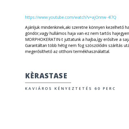
https://www.youtube.com/watch?v=ajOnnw-4l7Q
Ajánljuk mindenkinek,aki szeretne könnyen kezelhető ha
göndör,vagy hullámos haja van-ez nem tartós hajegyen
MORPHOKERATIN-t juttatunk a hajba,így erősítve a sajá
Garantáltan több hétig nem fog szöszölődni szárítás ut
megerősíthető az otthoni termékhasználattal.
KÈRASTASE
KAVIÁROS KÉNYEZTETÉS 60 PERC