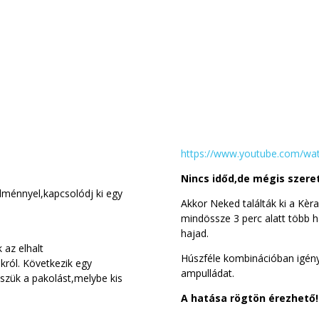
https://www.youtube.com/wa
Nincs időd,de mégis szere
lménnyel,kapcsolódj ki egy
Akkor Neked találták ki a Kèr
mindössze 3 perc alatt több 
hajad.
 az elhalt
Húszféle kombinációban igény 
król. Következik egy
ampulládat.
szük a pakolást,melybe kis
A hatása rögtön érezhető!