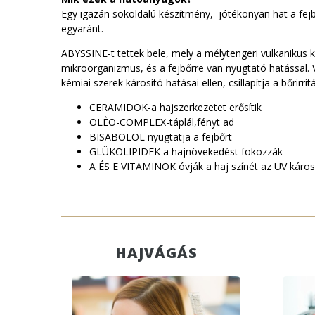
Egy igazán sokoldalú készítmény, jótékonyan hat a fejb
egyaránt.
ABYSSINE-t tettek bele, mely a mélytengeri vulkanikus
mikroorganizmus, és a fejbőrre van nyugtató hatással.
kémiai szerek károsító hatásai ellen, csillapítja a bőrirritá
CERAMIDOK-a hajszerkezetet erősítik
OLÈO-COMPLEX-táplál,fényt ad
BISABOLOL nyugtatja a fejbőrt
GLÜKOLIPIDEK a hajnövekedést fokozzák
A ÉS E VITAMINOK óvják a haj színét az UV káro
HAJVÁGÁS