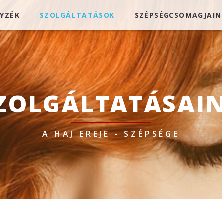
GYZÉK
SZOLGÁLTATÁSOK
SZÉPSÉGCSOMAGJAIN
ZOLGÁLTATÁSAI
A HAJ EREJE - SZÉPSÉGE