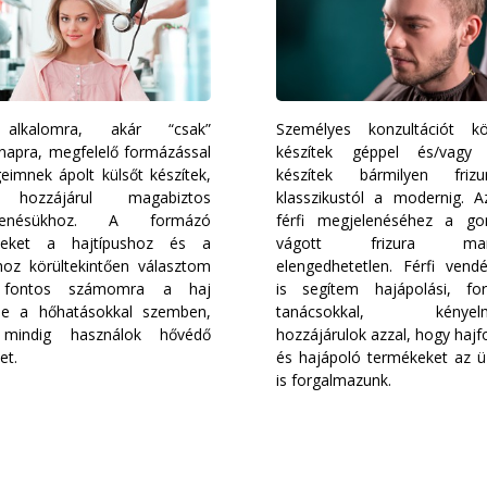
alkalomra, akár “csak”
Személyes konzultációt kö
napra, megfelelő formázással
készítek géppel és/vagy o
eimnek ápolt külsőt készítek,
készítek bármilyen friz
 hozzájárul magabiztos
klasszikustól a modernig. A
elenésükhoz. A formázó
férfi megjelenéséhez a go
keket a hajtípushoz és a
vágott frizura man
ához körültekintően választom
elengedhetetlen. Férfi vend
 fontos számomra a haj
is segítem hajápolási, fo
me a hőhatásokkal szemben,
tanácsokkal, kényelm
 mindig használok hővédő
hozzájárulok azzal, hogy haj
et.
és hajápoló termékeket az ü
is forgalmazunk.