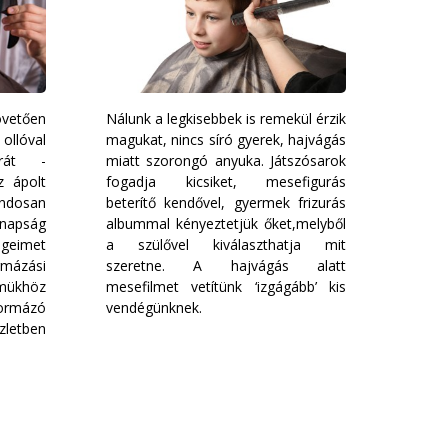
vetően
Nálunk a legkisebbek is remekül érzik
llóval
magukat, nincs síró gyerek, hajvágás
urát -
miatt szorongó anyuka. Játszósarok
z ápolt
fogadja kicsiket, mesefigurás
ndosan
beterítő kendővel, gyermek frizurás
apság
albummal kényeztetjük őket,melyből
égeimet
a szülővel kiválaszthatja mit
rmázási
szeretne. A hajvágás alatt
ükhöz
mesefilmet vetítünk ‘izgágább’ kis
formázó
vendégünknek.
zletben