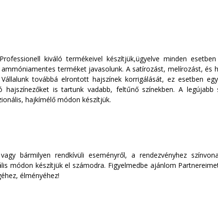
 Professionell kiváló termékeivel készítjük,ügyelve minden eset
ammóniamentes terméket javasolunk. A satírozást, melírozást, és ha
Vállalunk továbbá elrontott hajszínek korrigálását, ez esetben egy
tó hajszínezőket is tartunk vadabb, feltűnő színekben. A legújabb 
ionális, hajkímélő módon készítjük.
 vagy bármilyen rendkívüli eseményről, a rendezvényhez színvona
ális módon készítjük el számodra. Figyelmedbe ajánlom Partnereimet,
géhez, élményéhez!