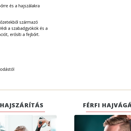
őrre és a hajszálakra
 kőzetekből származó
 Védi a szabadgyökök és a
ciót, erősíti a fejbőrt.
sodástól
HAJSZÁRÍTÁS
FÉRFI HAJVÁG