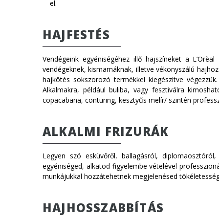
el.
HAJFESTÉS
Vendégeink egyéniségéhez illő hajszíneket a L’Orèal
vendégeknek, kismamáknak, illetve vékonyszálú hajhoz 
hajkötés sokszorozó termékkel kiegészítve végezzük. 
Alkalmakra, például buliba, vagy fesztiválra kimosha
copacabana, conturing, kesztyűs melír/ szintén professz
ALKALMI FRIZURÁK
Legyen szó esküvőről, ballagásról, diplomaosztóról,
egyéniséged, alkatod figyelembe vételével professzion
munkájukkal hozzátehetnek megjelenésed tökéletessé
HAJHOSSZABBÍTÁS