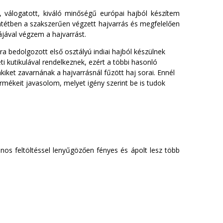
, válogatott, kiváló minőségű európai hajból készítem
lentétben a szakszerűen végzett hajvarrás és megfelelően
jával végzem a hajvarrást.
a bedolgozott első osztályú indiai hajból készülnek
 kutikulával rendelkeznek, ezért a többi hasonló
ket zavarnának a hajvarrásnál fűzött haj sorai. Ennél
termékeit javasolom, melyet igény szerint be is tudok
nos feltöltéssel lenyűgözően fényes és ápolt lesz több