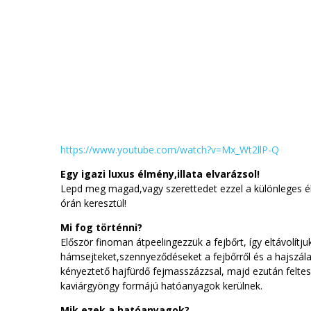
https://www.youtube.com/watch?v=Mx_Wt2llP-Q
Egy igazi luxus élmény,illata elvarázsol!
Lepd meg magad,vagy szerettedet ezzel a különleges é
órán keresztül!
Mi fog történni?
Először finoman átpeelingezzük a fejbőrt, így eltávolítjuk
hámsejteket,szennyeződéseket a fejbőrről és a hajszála
kényeztető hajfürdő fejmasszázzsal, majd ezután feltes
kaviárgyöngy formájú hatóanyagok kerülnek.
Mik ezek a hatóanyagok?