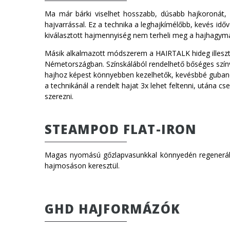
Ma már bárki viselhet hosszabb, dúsabb hajkoronát, m
hajvarrással. Ez a technika a leghajkímélőbb, kevés idő
kiválasztott hajmennyiség nem terheli meg a hajhagymák
Másik alkalmazott módszerem a HAIRTALK hideg illesztés
Németországban. Színskálából rendelhető bőséges színvá
hajhoz képest könnyebben kezelhetők, kevésbbé gubanco
a technikánál a rendelt hajat 3x lehet feltenni, utána c
szerezni.
STEAMPOD FLAT-IRON
Magas nyomású gőzlapvasunkkal könnyedén regeneráljuk 
hajmosáson keresztül.
GHD HAJFORMÁZÓK