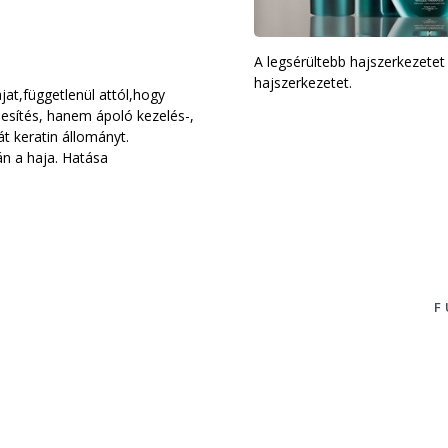
A legsérültebb hajszerkezetet i
hajszerkezetet.
jat,függetlenül attól,hogy
esítés, hanem ápoló kezelés-,
t keratin állományt.
án a haja. Hatása
F