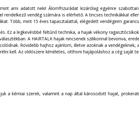
int ami adatott neki! Álomfrizurádat kizárólag egyénre szabottan
vel rendelkező vendég számára is elérhető. A tincses technikákkal el
at. Több, mint 15 éves tapasztalattal, elégedett vendégeim garanciá
. Ez a legkevésbbé feltűnő technika, a hajak vékony ragasztócsíkokr
lasztékban. A HAIRTALK hajak nincsenek szilikonnal bevonva, eredeti
lódnak. Rövidebb hajhoz ajánlom, illetve azoknak a vendégeknek, aki
serélni kell. Az oldószere kíméletes, otthoni hajápoláshoz a cég saját 
a kémiai szerek, valamint a nap által károsodott hajat, prokerati