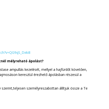
tch?v=QG9qS_Dxki8
tnél mélyreható ápolást?
astase ampullás kezelését, mellyel a hajfürdőt követően,
hajmosáson keresztül érezhető ápolásban részesül a
szerint,teljesen személyreszabottan állítjuk össze a Te