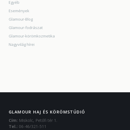
Egyéb
Események
Glamour-Blog
Glamour-fodrászat
Glamour-körömkozmetika
Nagyvilág hírei
GLAMOUR HAJ ÉS KÖRÖMSTÚDIÓ
Cím:
Miskolc, Petőfi tér 1.
Tel.:
06-46/321-511