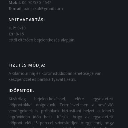
Mobil:
06-70/530-4642
E-mail:
ban.nikol@gmail.com
NYITVATARTÁS:
H,P:
9-18
Cs:
8-15
ettől eltérően bejelentkezés alapján.
FIZETÉS MÓDJA:
A Glamour haj és körömstúdióban lehetősége van
készpénzzel és bankkártyával fizetni.
IDŐPNTOK:
Kizárólag bejelentkezéssel, előre egyeztetett
időpontokkal dolgozunk. Természetesen a besétáló
vendégeknek is próbálunk biztosítani helyet a lehető
legrövidebb időn belül. Kérjük, hogy az egyeztetett
időpont előtt 5 perccel szíveskedjen megjelenni, hogy