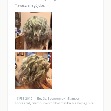
Tavaszi megújulás….
18
FEB 2016
Egyéb
,
Események
,
Glamour-
fodrászat
,
Glamour-körömkozmetika
,
Nagyvilág hírei